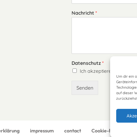
Nachricht
*
Datenschutz
*
Ich akzeptiere die
Datens
Um dir ein 
Geräteinfor
Senden
Technologie
auf dieser 
zurückziehs
Akze
erklärung
impressum
contact
Cookie-Richtlinie (E